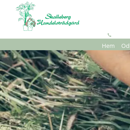

Hem
Odl