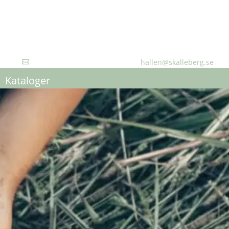
hallen@skalleberg.se

Kataloger