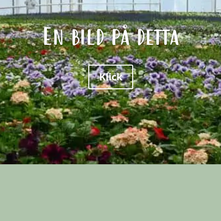
En bild på detta
Klick