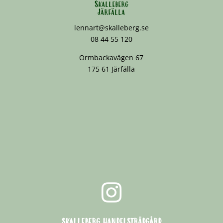
Skalleberg
Järfälla
lennart@skalleberg.se
08 44 55 120
Ormbackavägen 67
175 61 Järfälla

SKALLEBERG HANDELSTRÄDGÅRD