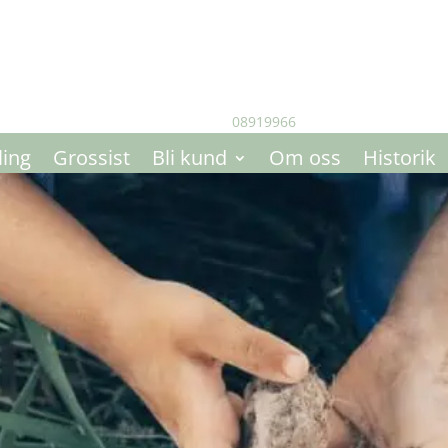
08919966
ing
Grossist
Bli kund
Om oss
Historik
BILDER