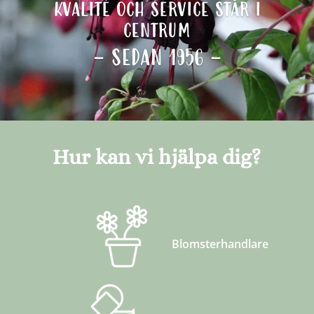
kvalité och service står i
centrum
– SEDAN 1956 –
Hur kan vi hjälpa dig?
Blomsterhandlare