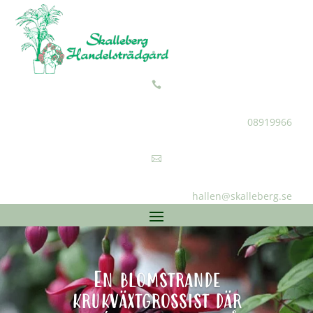

08919966

hallen@skalleberg.se
En blomstrande
krukväxtgrossist där