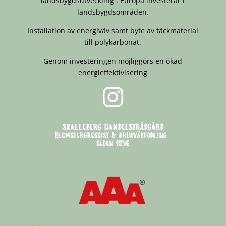
landsbygdsutveckling : Europa investerar i
landsbygdsområden.
Installation av energiväv samt byte av täckmaterial
till polykarbonat.
Genom investeringen möjliggörs en ökad
energieffektivisering

SKALLEBERG HANDELSTRÄDGÅRD
Blomstergrossist & krukväxtodling
sedan 1956